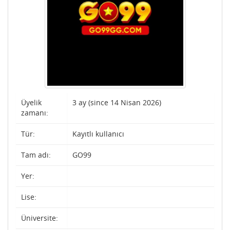
Üyelik
3 ay (since 14 Nisan 2026)
zamanı:
Tür:
Kayıtlı kullanıcı
Tam adı:
GO99
Yer:
Lise:
Üniversite: