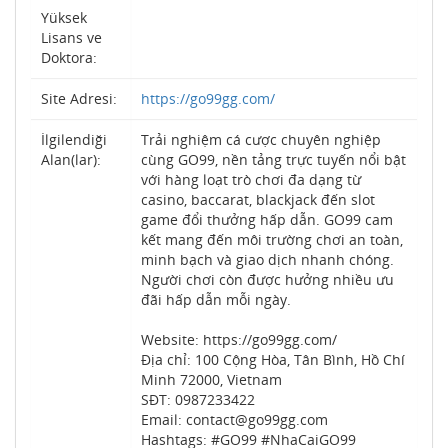
Yüksek
Lisans ve
Doktora:
Site Adresi:
https://go99gg.com/
İlgilendiği
Trải nghiệm cá cược chuyên nghiệp
Alan(lar):
cùng GO99, nền tảng trực tuyến nổi bật
với hàng loạt trò chơi đa dạng từ
casino, baccarat, blackjack đến slot
game đổi thưởng hấp dẫn. GO99 cam
kết mang đến môi trường chơi an toàn,
minh bạch và giao dịch nhanh chóng.
Người chơi còn được hưởng nhiều ưu
đãi hấp dẫn mỗi ngày.
Website: https://go99gg.com/
Địa chỉ: 100 Cộng Hòa, Tân Bình, Hồ Chí
Minh 72000, Vietnam
SĐT: 0987233422
Email: contact@go99gg.com
Hashtags: #GO99 #NhaCaiGO99