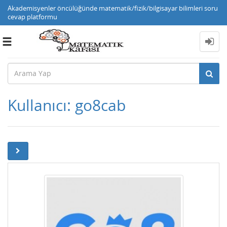
Akademisyenler öncülüğünde matematik/fizik/bilgisayar bilimleri soru
cevap platformu
Toggle
navigation
Kullanıcı: go8cab