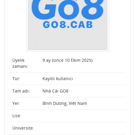
Üyelik
9 ay (since 10 Ekim 2025)
zamanı:
Tür:
Kayıtlı kullanıcı
Tam adı:
Nhà Cái GO8
Yer:
Bình Dương, Việt Nam
Lise:
Üniversite: