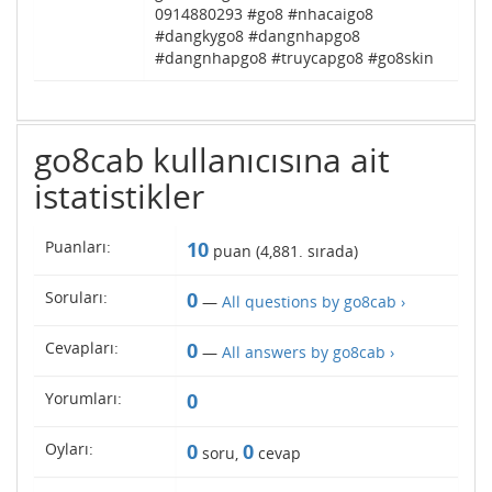
0914880293 #go8 #nhacaigo8
#dangkygo8 #dangnhapgo8
#dangnhapgo8 #truycapgo8 #go8skin
go8cab kullanıcısına ait
istatistikler
Puanları:
10
puan (
4,881
. sırada)
Soruları:
0
—
All questions by go8cab ›
Cevapları:
0
—
All answers by go8cab ›
Yorumları:
0
Oyları:
0
0
soru,
cevap