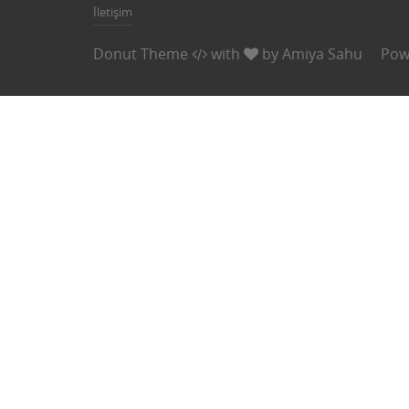
İletişim
Donut Theme
with
by
Amiya Sahu
Pow