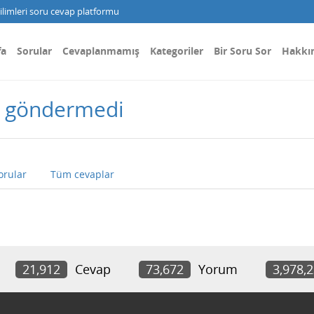
limleri soru cevap platformu
fa
Sorular
Cevaplanmamış
Kategoriler
Bir Soru Sor
Hakkı
j göndermedi
orular
Tüm cevaplar
21,912
Cevap
73,672
Yorum
3,978,