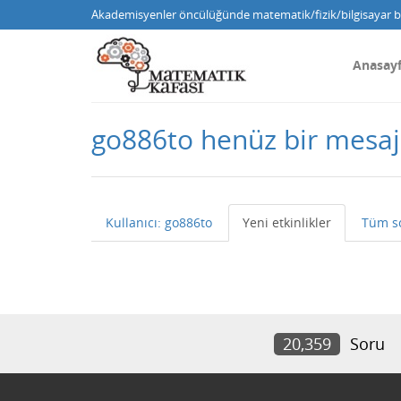
Akademisyenler öncülüğünde matematik/fizik/bilgisayar bi
Anasay
go886to henüz bir mesa
Kullanıcı: go886to
Yeni etkinlikler
Tüm s
20,359
Soru