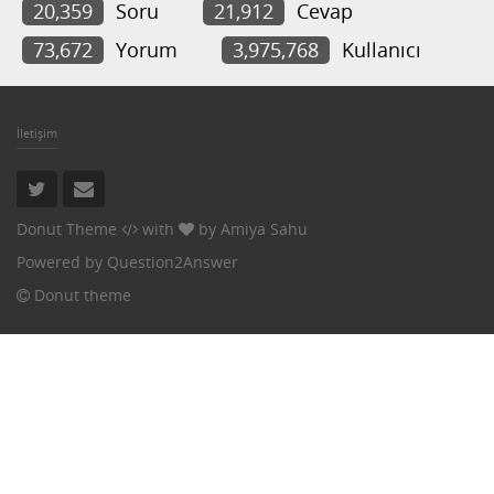
20,359
Soru
21,912
Cevap
73,672
Yorum
3,975,768
Kullanıcı
İletişim
Donut Theme
with
by
Amiya Sahu
Powered by
Question2Answer
Donut theme