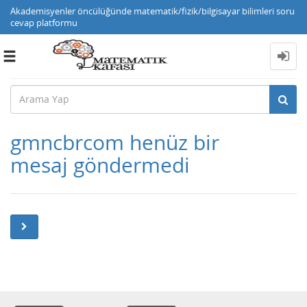
Akademisyenler öncülüğünde matematik/fizik/bilgisayar bilimleri soru
cevap platformu
Toggle
navigation
gmncbrcom henüz bir
mesaj göndermedi