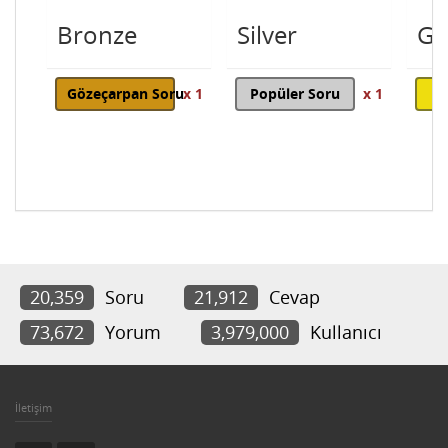
Bronze
Silver
Go
Gözeçarpan Soru
x 1
Popüler Soru
x 1
20,359
Soru
21,912
Cevap
73,672
Yorum
3,979,000
Kullanıcı
İletişim