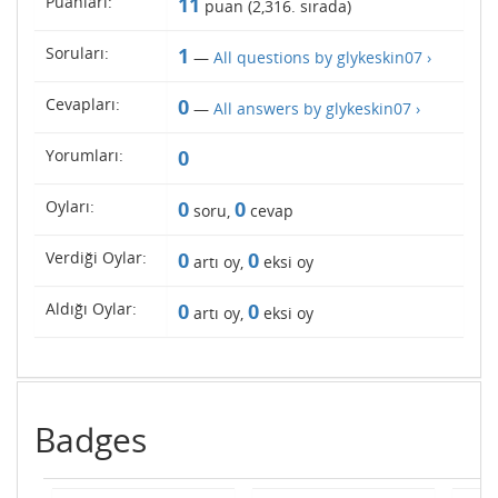
Puanları:
11
puan (
2,316
. sırada)
Soruları:
1
—
All questions by glykeskin07 ›
Cevapları:
0
—
All answers by glykeskin07 ›
Yorumları:
0
Oyları:
0
0
soru,
cevap
Verdiği Oylar:
0
0
artı oy,
eksi oy
Aldığı Oylar:
0
0
artı oy,
eksi oy
Badges