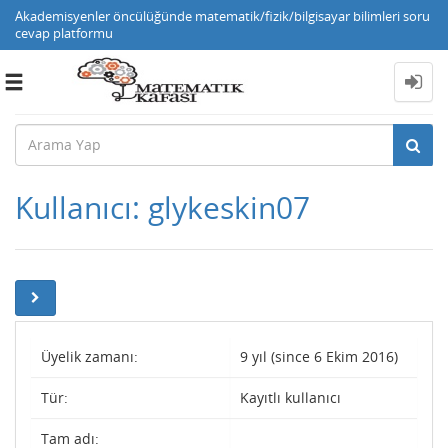
Akademisyenler öncülüğünde matematik/fizik/bilgisayar bilimleri soru
cevap platformu
Toggle
navigation
Kullanıcı: glykeskin07
Üyelik zamanı:
9 yıl (since 6 Ekim 2016)
Tür:
Kayıtlı kullanıcı
Tam adı: