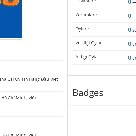
Cevapları:
0
Yorumları:
0
Oyları:
0
s
Verdiği Oylar:
0
ar
Aldığı Oylar:
0
ar
hà Cái Uy Tín Hàng Đầu Việt
Badges
 Hồ Chí Minh, Việt
 Hồ Chí Minh, Việt