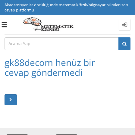
Akademisyenler öncülüğünde matematik/fizik/bilgisayar bilimleri soru
cevap platformu
Toggle
navigation
gk88decom henüz bir
cevap göndermedi