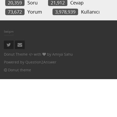
20,359
Soru
21,912
Cevap
73,672
Yorum
3,978,939
Kullanıcı
İletişim
Donut Theme
with
by
Amiya Sahu
Powered by
Question2Answer
Donut theme