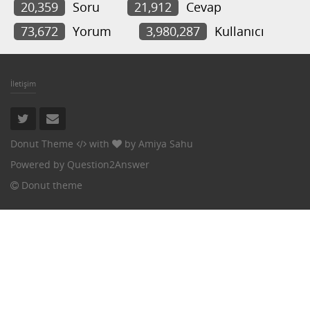
20,359
Soru
21,912
Cevap
73,672
Yorum
3,980,287
Kullanıcı
İletişim
Donut Theme
with
by
Amiya Sahu
Powered by
Question2Answer
Donut theme