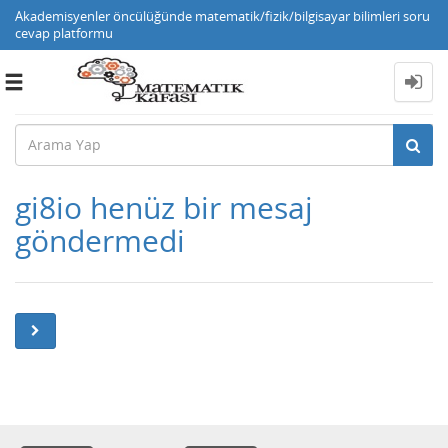
Akademisyenler öncülüğünde matematik/fizik/bilgisayar bilimleri soru
cevap platformu
Toggle
navigation
gi8io henüz bir mesaj
göndermedi