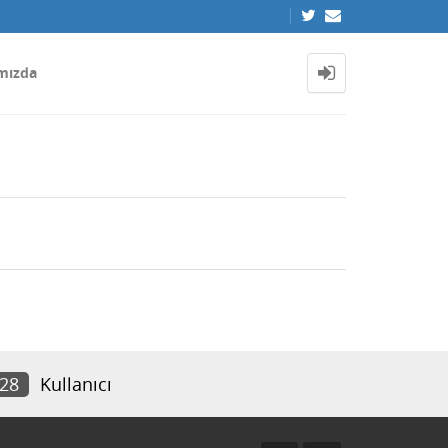
mızda
828
Kullanıcı