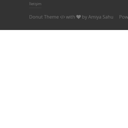
İletişim
Donut Theme
with
by
Amiya Sahu
Pow