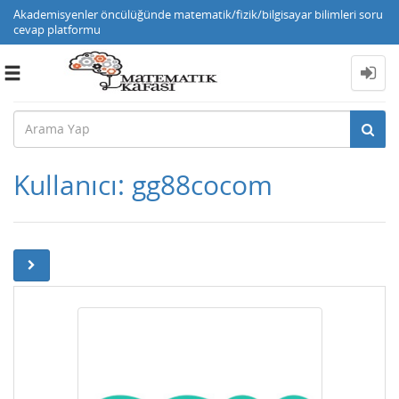
Akademisyenler öncülüğünde matematik/fizik/bilgisayar bilimleri soru
cevap platformu
Toggle
navigation
Kullanıcı: gg88cocom