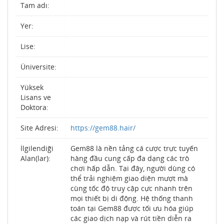
Tam adı:
Yer:
Lise:
Üniversite:
Yüksek
Lisans ve
Doktora:
Site Adresi:
https://gem88.hair/
İlgilendiği
Gem88 là nền tảng cá cược trực tuyến
Alan(lar):
hàng đầu cung cấp đa dạng các trò
chơi hấp dẫn. Tại đây, người dùng có
thể trải nghiệm giao diện mượt mà
cùng tốc độ truy cập cực nhanh trên
mọi thiết bị di động. Hệ thống thanh
toán tại Gem88 được tối ưu hóa giúp
các giao dịch nạp và rút tiền diễn ra