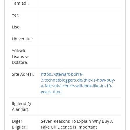
Tam adı:
Yer:
Lise:
Üniversite:
Yüksek
Lisans ve
Doktora:
Site Adresi:
https://stewart-borre-
3.technetbloggers.de/this-is-how-buy-
a-fake-uk-licence-will-look-like-in-10-
years-time
İlgilendiği
Alan(lar):
Diğer
Seven Reasons To Explain Why Buy A
Bilgiler:
Fake UK Licence Is Important