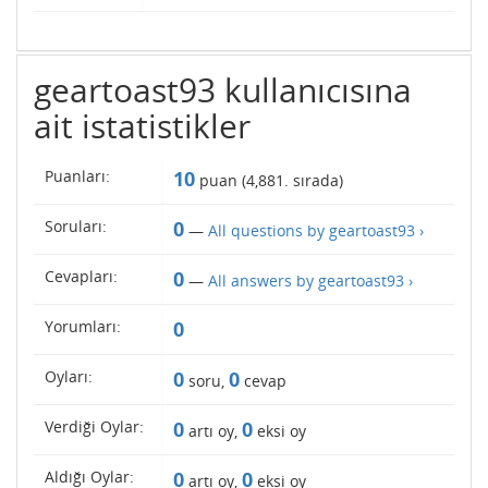
geartoast93 kullanıcısına
ait istatistikler
Puanları:
10
puan (
4,881
. sırada)
Soruları:
0
—
All questions by geartoast93 ›
Cevapları:
0
—
All answers by geartoast93 ›
Yorumları:
0
Oyları:
0
0
soru,
cevap
Verdiği Oylar:
0
0
artı oy,
eksi oy
Aldığı Oylar:
0
0
artı oy,
eksi oy