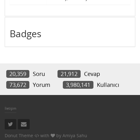
Badges
20,359
Soru
21,912
Cevap
73,672
Yorum
3,980,141
Kullanıcı
İletişim
Donut Theme
with
by
Amiya Sahu