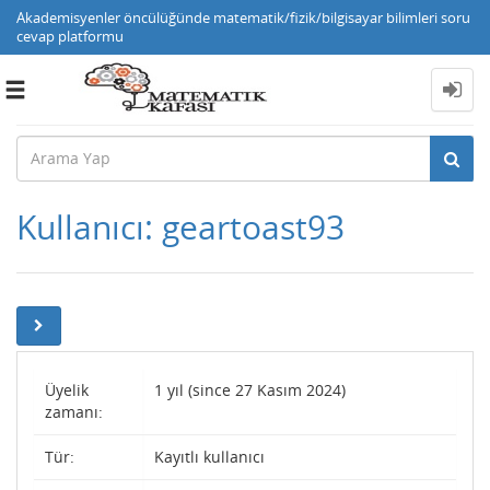
Akademisyenler öncülüğünde matematik/fizik/bilgisayar bilimleri soru
cevap platformu
Toggle
navigation
Kullanıcı: geartoast93
Üyelik
1 yıl (since 27 Kasım 2024)
zamanı:
Tür:
Kayıtlı kullanıcı