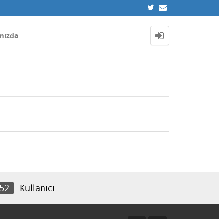
mızda
652
Kullanıcı