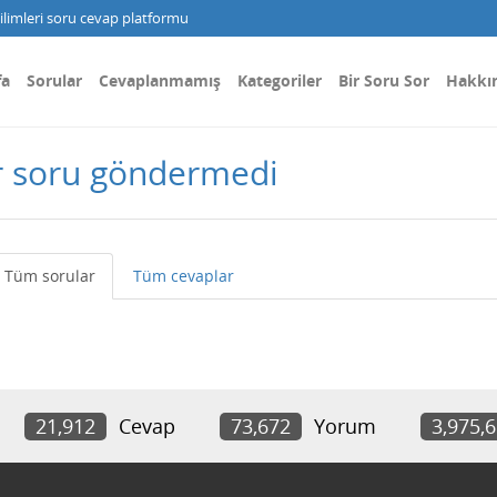
limleri soru cevap platformu
fa
Sorular
Cevaplanmamış
Kategoriler
Bir Soru Sor
Hakkı
r soru göndermedi
Tüm sorular
Tüm cevaplar
21,912
Cevap
73,672
Yorum
3,975,