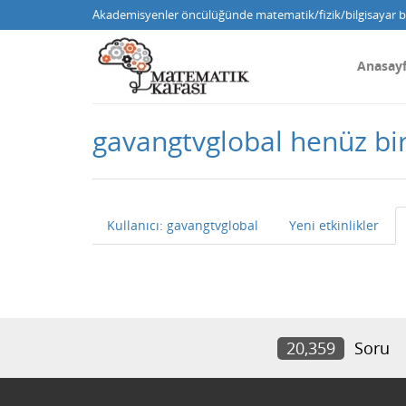
Akademisyenler öncülüğünde matematik/fizik/bilgisayar bi
Anasay
gavangtvglobal henüz bi
Kullanıcı: gavangtvglobal
Yeni etkinlikler
20,359
Soru