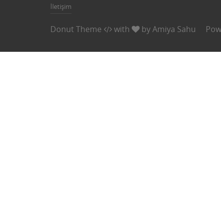
İletişim
Donut Theme
with
by
Amiya Sahu
Pow