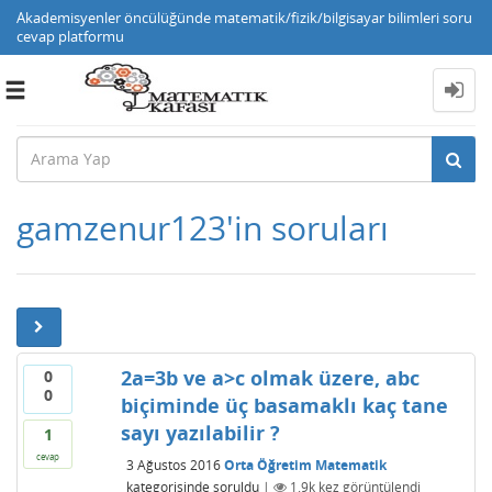
Akademisyenler öncülüğünde matematik/fizik/bilgisayar bilimleri soru
cevap platformu
Toggle
navigation
gamzenur123'in soruları
2a=3b ve a>c olmak üzere, abc
0
0
biçiminde üç basamaklı kaç tane
sayı yazılabilir ?
1
cevap
3 Ağustos 2016
Orta Öğretim Matematik
kategorisinde
soruldu
|
1.9k
kez görüntülendi