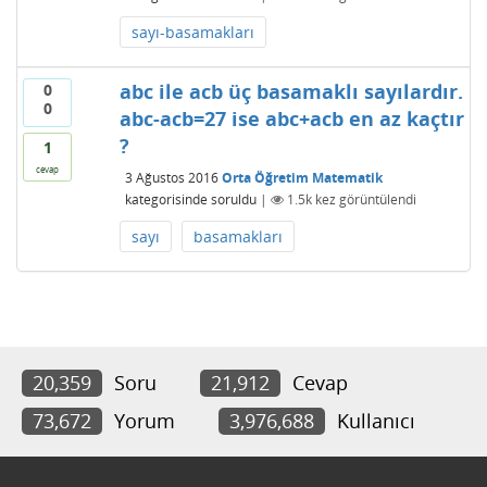
sayı-basamakları
abc ile acb üç basamaklı sayılardır.
0
0
abc-acb=27 ise abc+acb en az kaçtır
?
1
cevap
3 Ağustos 2016
Orta Öğretim Matematik
kategorisinde
soruldu
|
1.5k
kez görüntülendi
sayı
basamakları
20,359
Soru
21,912
Cevap
73,672
Yorum
3,976,688
Kullanıcı