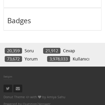
Badges
20,359
Soru
21,912
Cevap
73,672
Yorum
3,978,033
Kullanıcı
İletişim
Donut Theme
with
by
Amiya Sahu
Powered by
Question2Answer