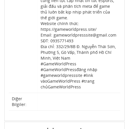
cũng liên tục cập nhật tin tức eSports,
giải đấu và phân tích meta để game
thủ luôn bắt kịp nhịp phát triển của
thế giới game.
Website chính thức:
https://gameworldpress.site/
Email: gameworldpresssite@gmail.com
SĐT: 0935771493
Địa chỉ: 332/29/8B Đ. Nguyễn Thái Sơn,
Phường 5, Gò Vấp, Thành phố Hồ Chí
Minh, Việt Nam
#GameWorldPress
#GameWorldPressđăng nhập
#gameworldpresssite #link
vàoGameWorldPress #trang
chủGameWorldPress
Diğer
Bilgiler: