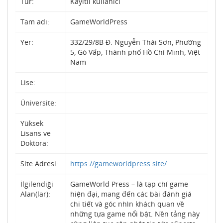
Tür:
Kayıtlı kullanıcı
Tam adı:
GameWorldPress
Yer:
332/29/8B Đ. Nguyễn Thái Sơn, Phường
5, Gò Vấp, Thành phố Hồ Chí Minh, Việt
Nam
Lise:
Üniversite:
Yüksek
Lisans ve
Doktora:
Site Adresi:
https://gameworldpress.site/
İlgilendiği
GameWorld Press – là tạp chí game
Alan(lar):
hiện đại, mang đến các bài đánh giá
chi tiết và góc nhìn khách quan về
những tựa game nổi bật. Nền tảng này