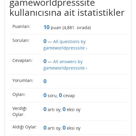
gameworldpresssite
kullanıcısına ait istatistikler
Puanları:
10
puan (
4,881
. sırada)
Soruları:
0
—
All questions by
gameworldpresssite ›
Cevapları:
0
—
All answers by
gameworldpresssite ›
Yorumları:
0
Oyları:
0
0
soru,
cevap
Verdiği
0
0
artı oy,
eksi oy
Oylar:
Aldığı Oylar:
0
0
artı oy,
eksi oy