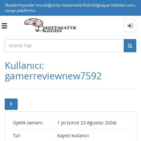
Akademisyenler öncülüğünde matematik/fizik/bilgisayar bilimleri soru
cevap platformu
Toggle
navigation
Kullanıcı:
gamerreviewnew7592
Üyelik zamanı:
1 yıl (since 23 Ağustos 2024)
Tür:
Kayıtlı kullanıcı