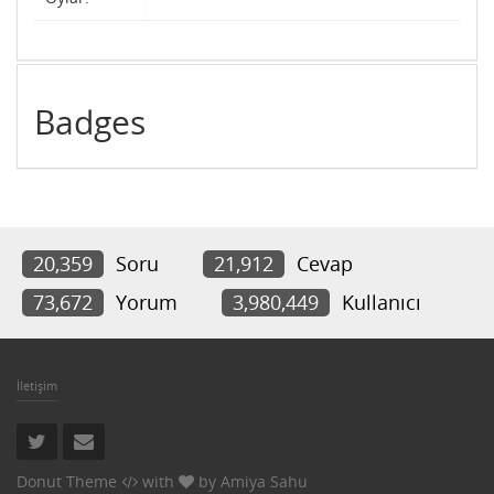
Badges
20,359
Soru
21,912
Cevap
73,672
Yorum
3,980,449
Kullanıcı
İletişim
Donut Theme
with
by
Amiya Sahu