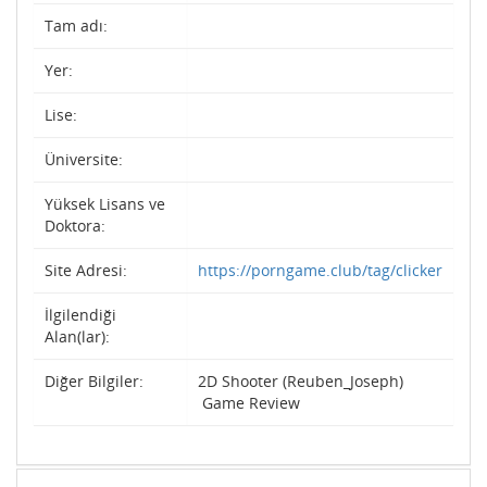
Tam adı:
Yer:
Lise:
Üniversite:
Yüksek Lisans ve
Doktora:
Site Adresi:
https://porngame.club/tag/clicker
İlgilendiği
Alan(lar):
Diğer Bilgiler:
2D Shooter (Reuben_Joseph)
Game Review