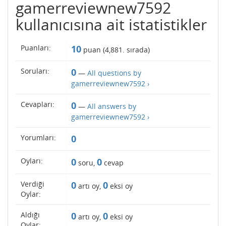
gamerreviewnew7592
kullanıcısına ait istatistikler
Puanları:
10
puan (
4,881
. sırada)
Soruları:
0
—
All questions by
gamerreviewnew7592 ›
Cevapları:
0
—
All answers by
gamerreviewnew7592 ›
Yorumları:
0
Oyları:
0
0
soru,
cevap
Verdiği
0
0
artı oy,
eksi oy
Oylar:
Aldığı
0
0
artı oy,
eksi oy
Oylar: