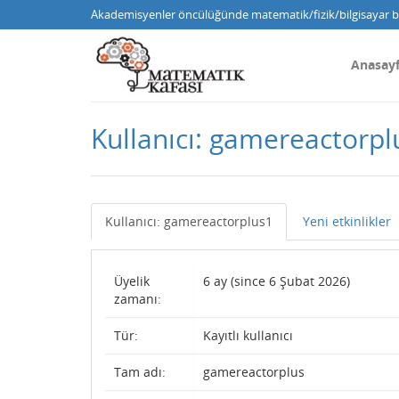
Akademisyenler öncülüğünde matematik/fizik/bilgisayar bi
Anasay
Kullanıcı: gamereactorpl
Kullanıcı: gamereactorplus1
Yeni etkinlikler
Üyelik
6 ay (since 6 Şubat 2026)
zamanı:
Tür:
Kayıtlı kullanıcı
Tam adı:
gamereactorplus