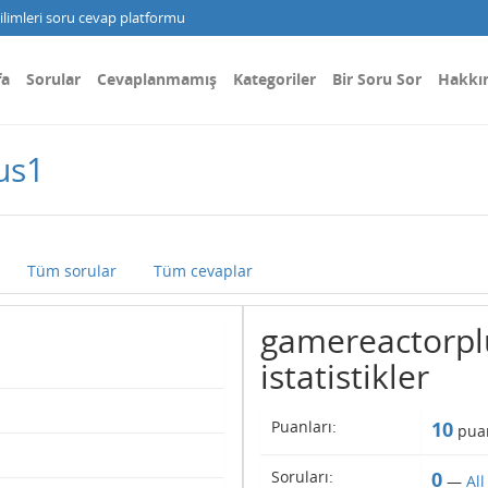
limleri soru cevap platformu
fa
Sorular
Cevaplanmamış
Kategoriler
Bir Soru Sor
Hakkı
us1
Tüm sorular
Tüm cevaplar
gamereactorplu
istatistikler
Puanları:
10
puan
Soruları:
0
—
Al