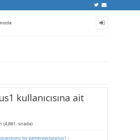
mızda
s1 kullanıcısına ait
 (
4,881
. sırada)
l questions by gamereactorplus1 ›