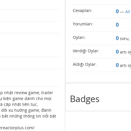
Cevapları:
0
—
Al
Yorumları:
0
Oyları:
0
soru,
Verdiği Oylar:
0
artı o
Aldığı Oylar:
0
artı o
p nhật review game, trailer
Badges
sự kiện game dành cho mọi
à cập nhật liên tục,
 dõi xu hướng game, đánh
 bắt những thông tin nổi bật
ereactorplus.com/