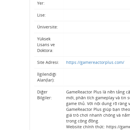
Yer:
Lise:
Üniversite:
Yüksek
Lisans ve
Doktora:
Site Adresi:
https://gamereactorplus.com/
İlgilendiği
Alan(lar):
Diğer
GameReactor Plus là nền tảng cậ
Bilgiler:
mới, phân tích gameplay và tin 
game thủ. Với nội dung rõ ràng v
GameReactor Plus giúp bạn theo
giá trò chơi nhanh chóng và nắm
trong cộng đồng.
Website chính thức: https://gam