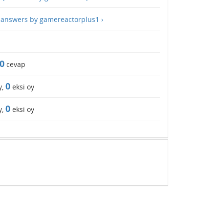
l answers by gamereactorplus1 ›
0
cevap
0
y,
eksi oy
0
y,
eksi oy