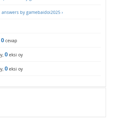
l answers by gamebaidoi2025 ›
0
,
cevap
0
oy,
eksi oy
0
oy,
eksi oy