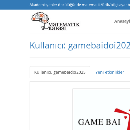
Akademisyenler öncülüğünde matematik/fizik/bilgisayar bi
Anasay
Kullanıcı: gamebaidoi20
Kullanıcı: gamebaidoi2025
Yeni etkinlikler