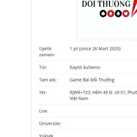
Üyelik
1 yıl (since 26 Mart 2025)
zamanı:
Tür:
Kayıtlı kullanıcı
Tam adı:
Game Bài Đổi Thưởng
Yer:
RJWR+723, Hẻm 49 Đ. số 51, Phườ
Việt Nam
Lise:
Üniversite:
Yüksek