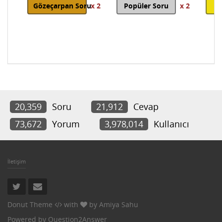
Gözeçarpan Soru
x 2
Popüler Soru
x 2
20,359
Soru
21,912
Cevap
73,672
Yorum
3,978,014
Kullanıcı
İletişim
Donut Theme
with
by
Amiya Sahu
Powered by
Question2Answer