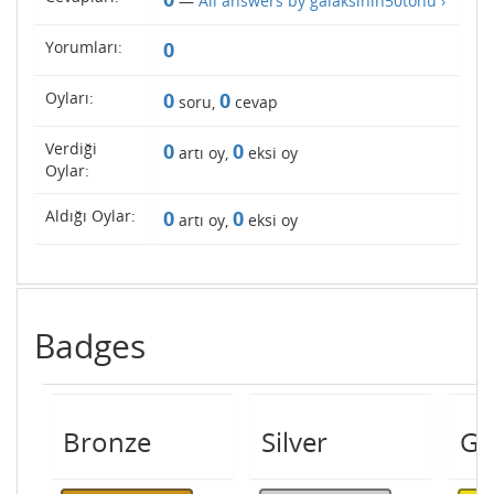
—
All answers by galaksinin50tonu ›
Yorumları:
0
Oyları:
0
0
soru,
cevap
Verdiği
0
0
artı oy,
eksi oy
Oylar:
Aldığı Oylar:
0
0
artı oy,
eksi oy
Badges
Bronze
Silver
Go