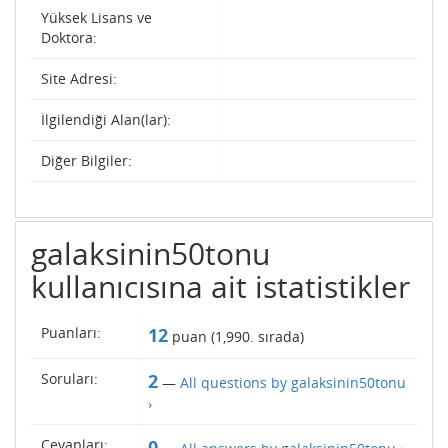
Yüksek Lisans ve
Doktora:
Site Adresi:
İlgilendiği Alan(lar):
Diğer Bilgiler:
galaksinin50tonu
kullanıcısına ait istatistikler
Puanları:
12
puan (
1,990
. sırada)
Soruları:
2
—
All questions by galaksinin50tonu
›
Cevapları:
0