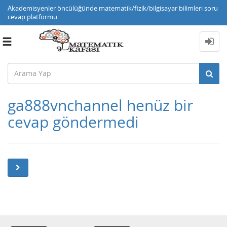
Akademisyenler öncülüğünde matematik/fizik/bilgisayar bilimleri soru
cevap platformu
Toggle
navigation
ga888vnchannel henüz bir
cevap göndermedi