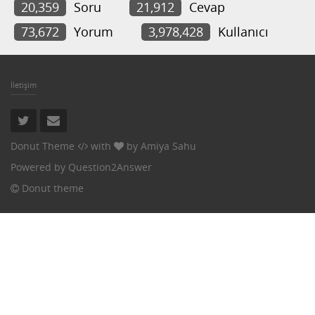
20,359
Soru
21,912
Cevap
73,672
Yorum
3,978,428
Kullanıcı
İletişim
Donut Theme
with
by
Amiya Sahu
Powered by
Question2Answer
Donut theme