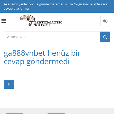
Akademisyenler öncülüğünde matematik/fizik/bilgisayar bilimleri soru
cevap platformu
Toggle
navigation
ga888vnbet henüz bir
cevap göndermedi