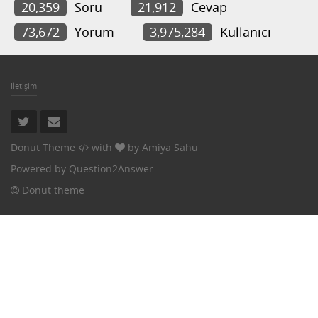
20,359
Soru
21,912
Cevap
73,672
Yorum
3,975,284
Kullanıcı
İletişim
Donut Theme
with
by
Amiya Sahu
Powered by
Question2Answer
Donut theme