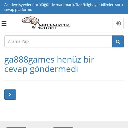
Akademisyenler öncülüğünde matematik/fizik/bilgisayar bilimleri soru
cevap platformu
Toggle
navigation
ga888games henüz bir
cevap göndermedi