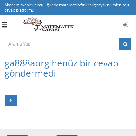
Akademisyenler öncülüğünde matematik/fizik/bilgisayar bilimleri soru
cevap platformu
Toggle
navigation
ga888aorg henüz bir cevap
göndermedi