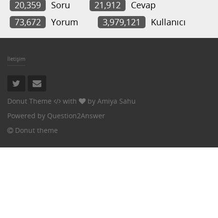
20,359
Soru
21,912
Cevap
73,672
Yorum
3,979,121
Kullanıcı
İletişim
Donut Theme
with
by
Amiya Sahu
Powered by
Question2Answer
Donut theme