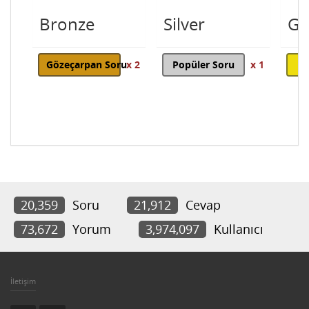
Bronze
Silver
Go
Gözeçarpan Soru
x 2
Popüler Soru
x 1
20,359
Soru
21,912
Cevap
73,672
Yorum
3,974,097
Kullanıcı
İletişim