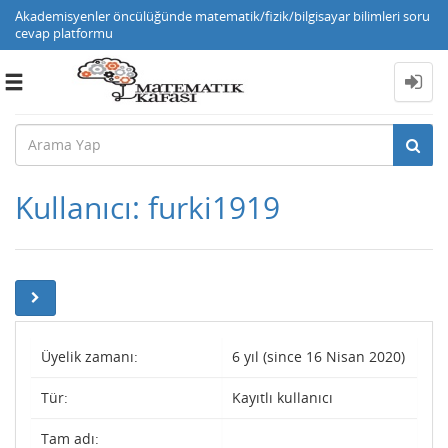
Akademisyenler öncülüğünde matematik/fizik/bilgisayar bilimleri soru
cevap platformu
Toggle
navigation
Kullanıcı: furki1919
Üyelik zamanı:
6 yıl (since 16 Nisan 2020)
Tür:
Kayıtlı kullanıcı
Tam adı: