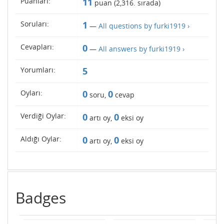
Puanları:
11
puan (
2,316
. sırada)
Soruları:
1
—
All questions by furki1919 ›
Cevapları:
0
—
All answers by furki1919 ›
Yorumları:
5
Oyları:
0
0
soru,
cevap
Verdiği Oylar:
0
0
artı oy,
eksi oy
Aldığı Oylar:
0
0
artı oy,
eksi oy
Badges