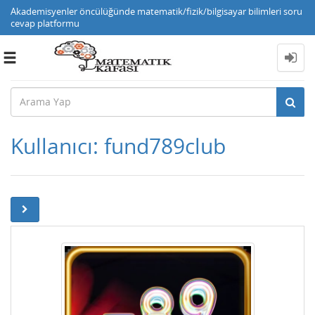
Akademisyenler öncülüğünde matematik/fizik/bilgisayar bilimleri soru
cevap platformu
Toggle
navigation
Kullanıcı: fund789club