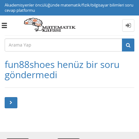
Akademisyenler öncülüğünde matematik/fizik/bilgisayar bilimleri soru
cevap platformu
Toggle
navigation
fun88shoes henüz bir soru
göndermedi