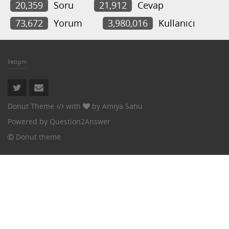
20,359
Soru
21,912
Cevap
73,672
Yorum
3,980,016
Kullanıcı
İletişim
Donut Theme
with
by
Amiya Sahu
Powered by
Question2Answer
Donut theme