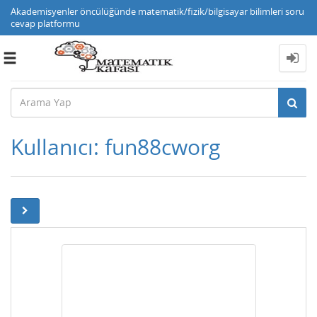
Akademisyenler öncülüğünde matematik/fizik/bilgisayar bilimleri soru
cevap platformu
Toggle
navigation
Kullanıcı: fun88cworg