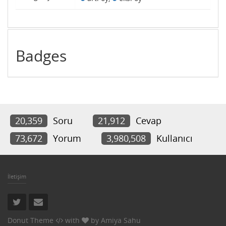
Badges
20,359
Soru
21,912
Cevap
73,672
Yorum
3,980,508
Kullanıcı
İletişim
Donut Theme
with
by
Amiya Sahu