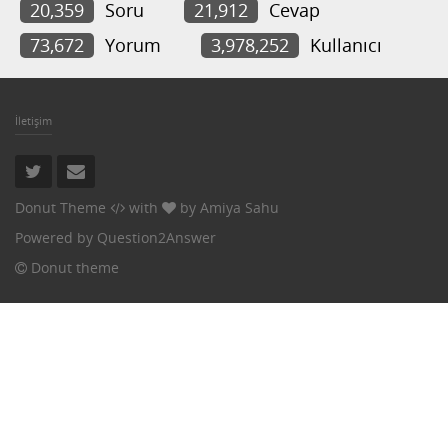
20,359
Soru
21,912
Cevap
73,672
Yorum
3,978,252
Kullanıcı
İletişim
Donut Theme
with
by
Amiya Sahu
Powered by
Question2Answer
Donut theme