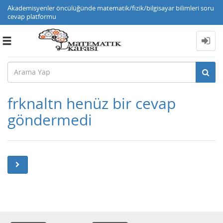
Akademisyenler öncülüğünde matematik/fizik/bilgisayar bilimleri soru
cevap platformu
Toggle
navigation
frknaltn henüz bir cevap
göndermedi