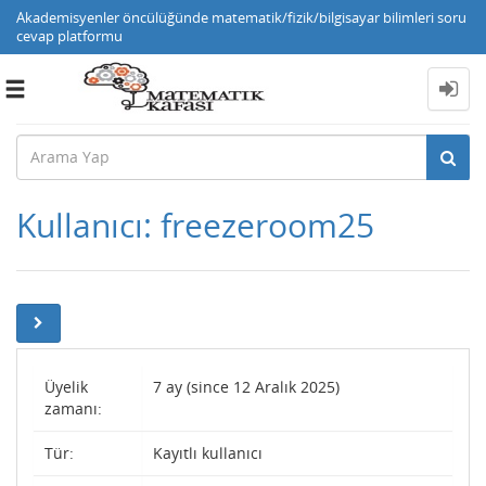
Akademisyenler öncülüğünde matematik/fizik/bilgisayar bilimleri soru
cevap platformu
Toggle
navigation
Kullanıcı: freezeroom25
Üyelik
7 ay (since 12 Aralık 2025)
zamanı:
Tür:
Kayıtlı kullanıcı