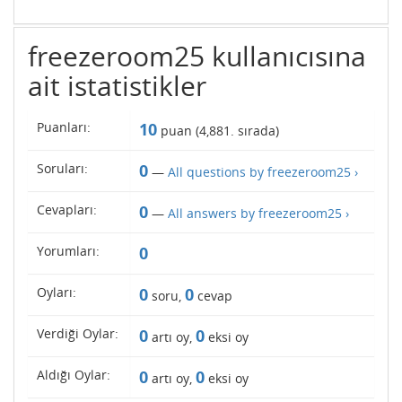
freezeroom25 kullanıcısına
ait istatistikler
Puanları:
10
puan (
4,881
. sırada)
Soruları:
0
—
All questions by freezeroom25 ›
Cevapları:
0
—
All answers by freezeroom25 ›
Yorumları:
0
Oyları:
0
0
soru,
cevap
Verdiği Oylar:
0
0
artı oy,
eksi oy
Aldığı Oylar:
0
0
artı oy,
eksi oy