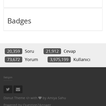
Badges
20,359
Soru
21,912
Cevap
73,672
Yorum
3,975,199
Kullanıcı
İletişim
Donut Theme
with
by
Amiya Sahu
Powered by
Question2Answer