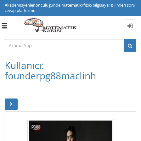
Akademisyenler öncülüğünde matematik/fizik/bilgisayar bilimleri soru
cevap platformu
Toggle
navigation
Kullanıcı:
founderpg88maclinh