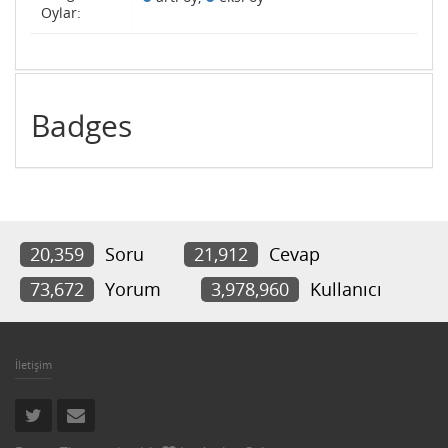
Oylar:
Badges
20,359
Soru
21,912
Cevap
73,672
Yorum
3,978,960
Kullanıcı
İletişim