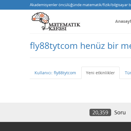
Akademisyenler öncülüğünde matematik/fizik/bilgisayar bi
Anasay
fly88tytcom henüz bir 
Kullanıcı: fly88tytcom
Yeni etkinlikler
Tü
20,359
Soru