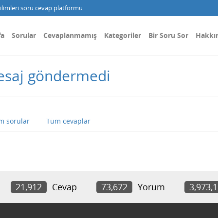
limleri soru cevap platformu
fa
Sorular
Cevaplanmamış
Kategoriler
Bir Soru Sor
Hakkı
mesaj göndermedi
m sorular
Tüm cevaplar
21,912
Cevap
73,672
Yorum
3,973,