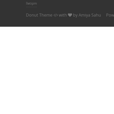
İletişim
Donut Theme
with
by
Amiya Sahu
Pow