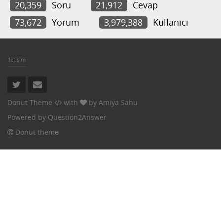
20,359
Soru
21,912
Cevap
73,672
Yorum
3,979,388
Kullanıcı
İletişim
Donut Theme
with
by
Amiya Sahu
Powered by
Question2Answer
Donut theme