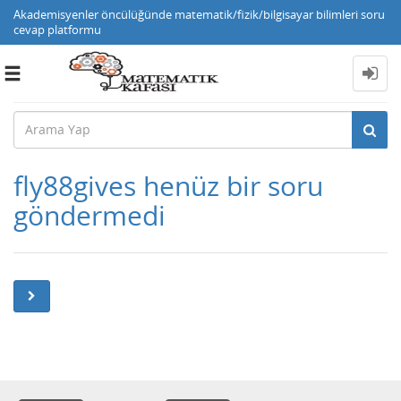
Akademisyenler öncülüğünde matematik/fizik/bilgisayar bilimleri soru
cevap platformu
Toggle
navigation
fly88gives henüz bir soru
göndermedi