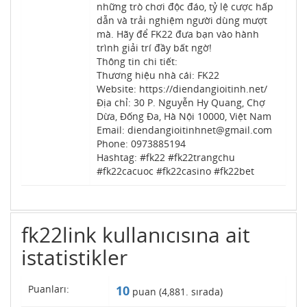
những trò chơi độc đáo, tỷ lệ cược hấp
dẫn và trải nghiệm người dùng mượt
mà. Hãy để FK22 đưa bạn vào hành
trình giải trí đầy bất ngờ!
Thông tin chi tiết:
Thương hiệu nhà cái: FK22
Website: https://diendangioitinh.net/
Địa chỉ: 30 P. Nguyễn Hy Quang, Chợ
Dừa, Đống Đa, Hà Nội 10000, Việt Nam
Email: diendangioitinhnet@gmail.com
Phone: 0973885194
Hashtag: #fk22 #fk22trangchu
#fk22cacuoc #fk22casino #fk22bet
fk22link kullanıcısına ait
istatistikler
Puanları:
10
puan (
4,881
. sırada)