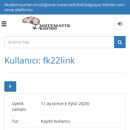
Akademisyenler öncülüğünde matematik/fizik/bilgisayar bilimleri soru
cevap platformu
Toggle
navigation
Kullanıcı: fk22link
Üyelik
11 ay (since 6 Eylül 2025)
zamanı:
Tür:
Kayıtlı kullanıcı