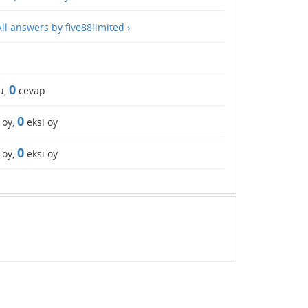
All answers by five88limited ›
0
u,
cevap
0
 oy,
eksi oy
0
 oy,
eksi oy