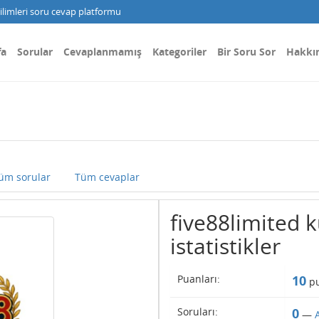
limleri soru cevap platformu
fa
Sorular
Cevaplanmamış
Kategoriler
Bir Soru Sor
Hakkı
üm sorular
Tüm cevaplar
five88limited k
istatistikler
Puanları:
10
pu
Soruları:
0
—