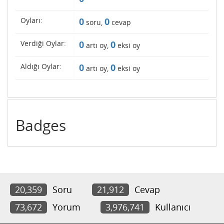
Oyları:
0
0
soru,
cevap
Verdiği Oylar:
0
0
artı oy,
eksi oy
Aldığı Oylar:
0
0
artı oy,
eksi oy
Badges
20,359
Soru
21,912
Cevap
73,672
Yorum
3,976,741
Kullanıcı