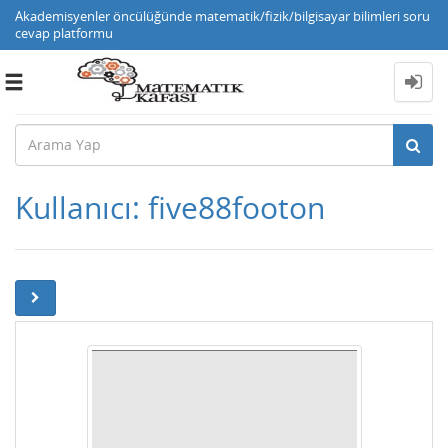
Akademisyenler öncülüğünde matematik/fizik/bilgisayar bilimleri soru
cevap platformu
Toggle
navigation
Kullanıcı: five88footon