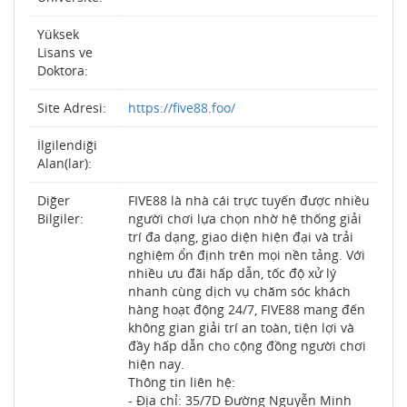
Yüksek
Lisans ve
Doktora:
Site Adresi:
https://five88.foo/
İlgilendiği
Alan(lar):
Diğer
FIVE88 là nhà cái trực tuyến được nhiều
Bilgiler:
người chơi lựa chọn nhờ hệ thống giải
trí đa dạng, giao diện hiện đại và trải
nghiệm ổn định trên mọi nền tảng. Với
nhiều ưu đãi hấp dẫn, tốc độ xử lý
nhanh cùng dịch vụ chăm sóc khách
hàng hoạt động 24/7, FIVE88 mang đến
không gian giải trí an toàn, tiện lợi và
đầy hấp dẫn cho cộng đồng người chơi
hiện nay.
Thông tin liên hệ:
- Địa chỉ: 35/7D Đường Nguyễn Minh