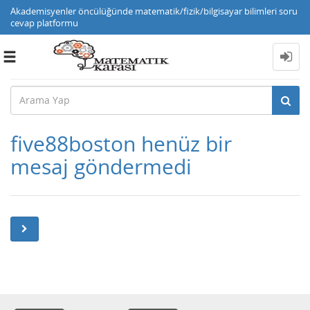
Akademisyenler öncülüğünde matematik/fizik/bilgisayar bilimleri soru
cevap platformu
Toggle
navigation
five88boston henüz bir
mesaj göndermedi