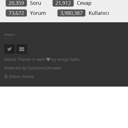
20,359
Soru
21,912
Cevap
73,672
Yorum
3,980,387
Kullanıcı
İletişim
Donut Theme
with
by
Amiya Sahu
Powered by
Question2Answer
Donut theme