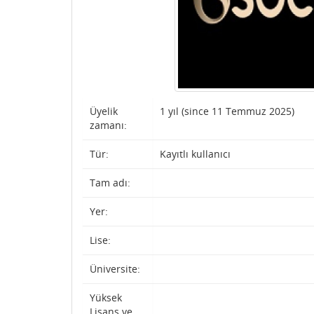
Üyelik
1 yıl (since 11 Temmuz 2025)
zamanı:
Tür:
Kayıtlı kullanıcı
Tam adı:
Yer:
Lise:
Üniversite:
Yüksek
Lisans ve