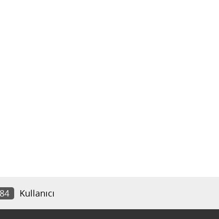
884
Kullanıcı