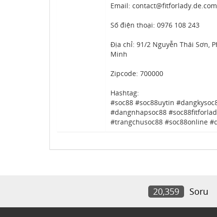
Email: contact@fitforlady.de.com
Số điện thoại: 0976 108 243
Địa chỉ: 91/2 Nguyễn Thái Sơn, P
Minh
Zipcode: 700000
Hashtag:
#soc88 #soc88uytin #dangkysoc
#dangnhapsoc88 #soc88fitforlady
#trangchusoc88 #soc88online #
20,359
Soru