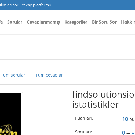
limleri soru cevap platformu
fa
Sorular
Cevaplanmamış
Kategoriler
Bir Soru Sor
Hakkı
Tüm sorular
Tüm cevaplar
findsolutionsio 
istatistikler
Puanları:
10
pu
Soruları:
0
—
A