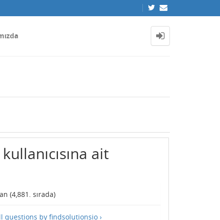
mızda
kullanıcısına ait
an (
4,881
. sırada)
ll questions by findsolutionsio ›