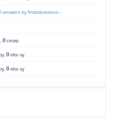
ll answers by findsolutionsio ›
0
,
cevap
0
oy,
eksi oy
0
oy,
eksi oy