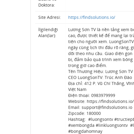
Doktora:
Site Adresi:
https://findsolutions.io/
İlgilendiği
Lương Sơn TV là nền tảng xem b
Alan(lar):
cao, được thiết kế để mang lại t
tiện cho người xem. LuongSonTV
ngày cùng lịch thi đấu rõ ràng,
dõi theo nhu cầu. Giao diện gọn 
bị, đảm bảo quá trình xem bóng 
trong giờ cao điểm.
Tên Thương Hiệu: Lương Sơn TV
CEO LuongSonTV: Trúc Anh Đào
Địa chỉ: 412 P. Vũ Chí Thắng, Vĩ
Việt Nam
Điện thoại: 0983979999
Website: https://findsolutions.io/
Email: support@findsolutions.io
Zipcode: 180000
Hashtag: #luongsontv #tructie
#xembongda #linkluongsontv #
#bongdahomnay