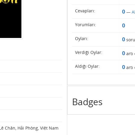
Cevapları:
0
—
A
Yorumları:
0
Oyları:
0
soru
Verdiği Oylar:
0
artı 
Aldığı Oylar:
0
artı 
Badges
 Lê Chân, Hải Phòng, Việt Nam