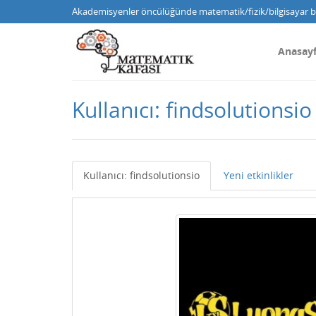
Akademisyenler öncülüğünde matematik/fizik/bilgisayar bi
Anasay
Kullanıcı: findsolutionsio
Kullanıcı: findsolutionsio
Yeni etkinlikler