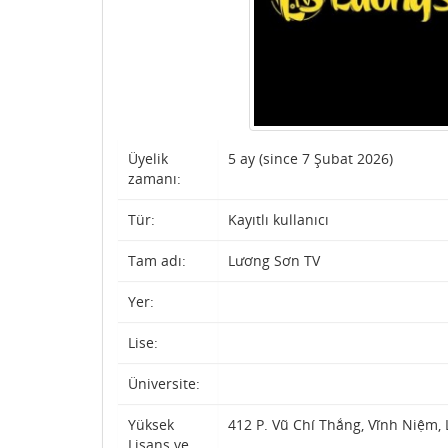
Üyelik
5 ay (since 7 Şubat 2026)
zamanı:
Tür:
Kayıtlı kullanıcı
Tam adı:
Lương Sơn TV
Yer:
Lise:
Üniversite:
Yüksek
412 P. Vũ Chí Thắng, Vĩnh Niệm,
Lisans ve