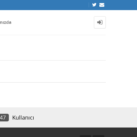
mızda
747
Kullanıcı