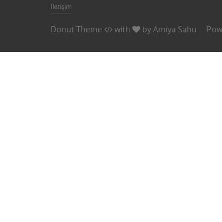
İletişim
Donut Theme
with
by
Amiya Sahu
Pow