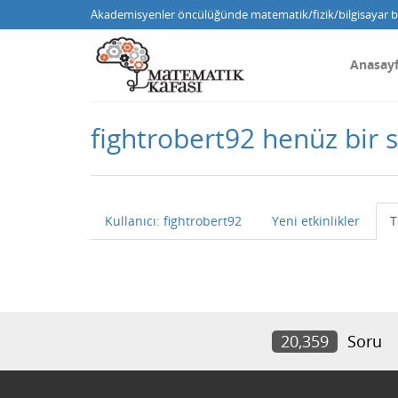
Akademisyenler öncülüğünde matematik/fizik/bilgisayar bi
Anasay
fightrobert92 henüz bir
Kullanıcı: fightrobert92
Yeni etkinlikler
T
20,359
Soru