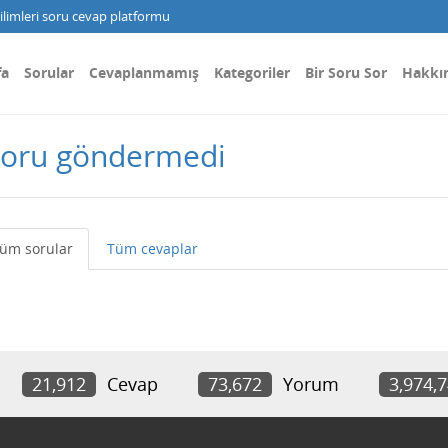
limleri soru cevap platformu
fa
Sorular
Cevaplanmamış
Kategoriler
Bir Soru Sor
Hakkı
 soru göndermedi
üm sorular
Tüm cevaplar
21,912
Cevap
73,672
Yorum
3,974,