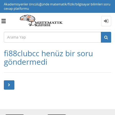
Akademisyenler öncülüğünde matematik/fizik/bilgisayar bilimleri soru
cevap platformu
Toggle
navigation
fi88clubcc henüz bir soru
göndermedi