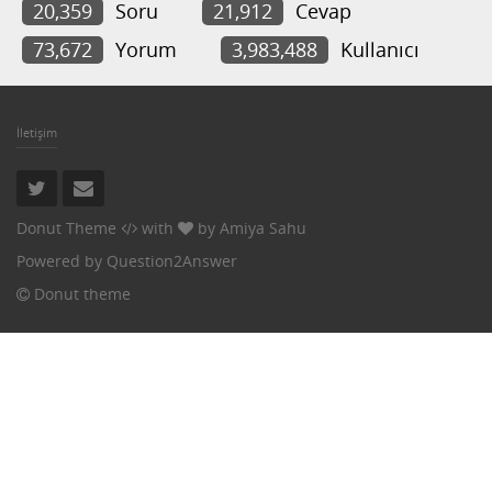
20,359
Soru
21,912
Cevap
73,672
Yorum
3,983,488
Kullanıcı
İletişim
Donut Theme
with
by
Amiya Sahu
Powered by
Question2Answer
Donut theme