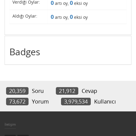
Verdiği Oylar:
0
0
artı oy,
eksi oy
Aldığı Oylar:
0
0
artı oy,
eksi oy
Badges
20,359
Soru
21,912
Cevap
73,672
Yorum
3,979,534
Kullanıcı
İletişim