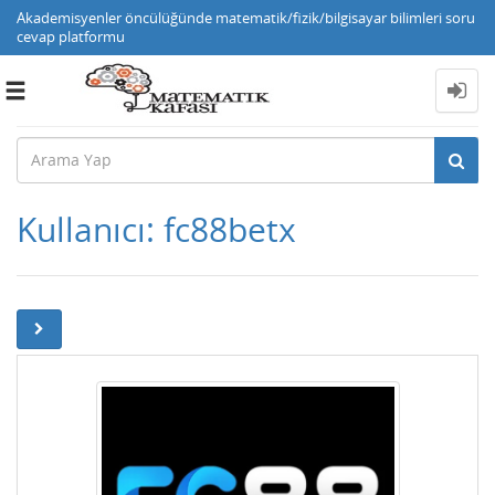
Akademisyenler öncülüğünde matematik/fizik/bilgisayar bilimleri soru
cevap platformu
Toggle
navigation
Kullanıcı: fc88betx