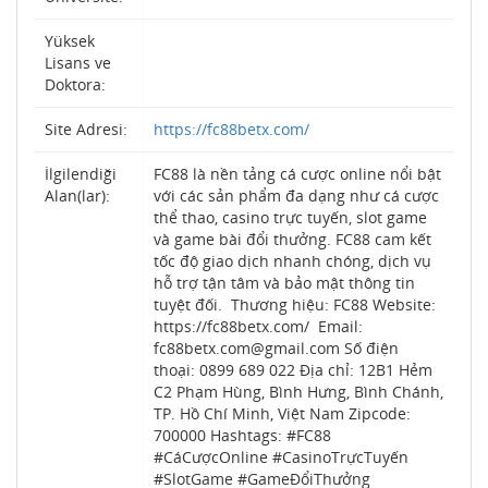
Yüksek
Lisans ve
Doktora:
Site Adresi:
https://fc88betx.com/
İlgilendiği
FC88 là nền tảng cá cược online nổi bật
Alan(lar):
với các sản phẩm đa dạng như cá cược
thể thao, casino trực tuyến, slot game
và game bài đổi thưởng. FC88 cam kết
tốc độ giao dịch nhanh chóng, dịch vụ
hỗ trợ tận tâm và bảo mật thông tin
tuyệt đối. Thương hiệu: FC88 Website:
https://fc88betx.com/ Email:
fc88betx.com@gmail.com Số điện
thoại: 0899 689 022 Địa chỉ: 12B1 Hẻm
C2 Phạm Hùng, Bình Hưng, Bình Chánh,
TP. Hồ Chí Minh, Việt Nam Zipcode:
700000 Hashtags: #FC88
#CáCượcOnline #CasinoTrựcTuyến
#SlotGame #GameĐổiThưởng