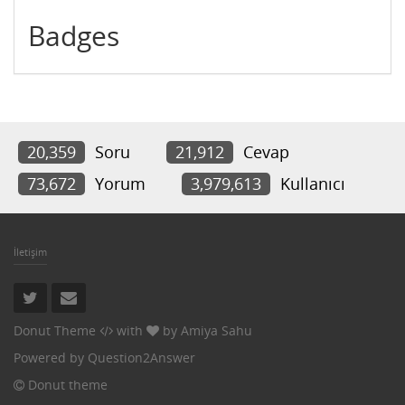
Badges
20,359
Soru
21,912
Cevap
73,672
Yorum
3,979,613
Kullanıcı
İletişim
Donut Theme
with
by
Amiya Sahu
Powered by
Question2Answer
Donut theme