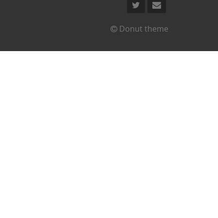
Donut theme