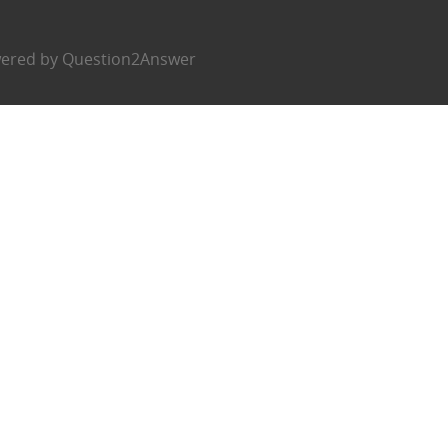
ered by
Question2Answer