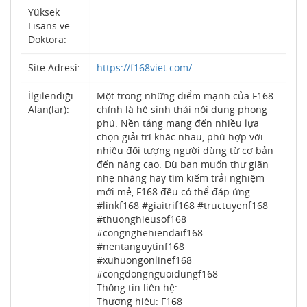
Yüksek
Lisans ve
Doktora:
Site Adresi:
https://f168viet.com/
İlgilendiği
Một trong những điểm mạnh của F168
Alan(lar):
chính là hệ sinh thái nội dung phong
phú. Nền tảng mang đến nhiều lựa
chọn giải trí khác nhau, phù hợp với
nhiều đối tượng người dùng từ cơ bản
đến nâng cao. Dù bạn muốn thư giãn
nhẹ nhàng hay tìm kiếm trải nghiệm
mới mẻ, F168 đều có thể đáp ứng.
#linkf168 #giaitrif168 #tructuyenf168
#thuonghieusof168
#congnghehiendaif168
#nentanguytinf168
#xuhuongonlinef168
#congdongnguoidungf168
Thông tin liên hệ:
Thương hiệu: F168