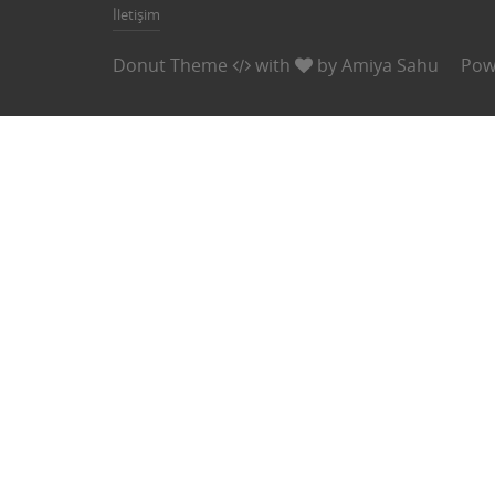
İletişim
Donut Theme
with
by
Amiya Sahu
Pow