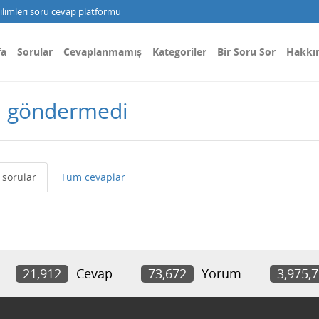
limleri soru cevap platformu
fa
Sorular
Cevaplanmamış
Kategoriler
Bir Soru Sor
Hakkı
u göndermedi
sorular
Tüm cevaplar
21,912
Cevap
73,672
Yorum
3,975,