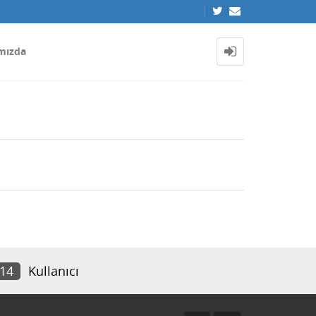
mızda
714
Kullanıcı