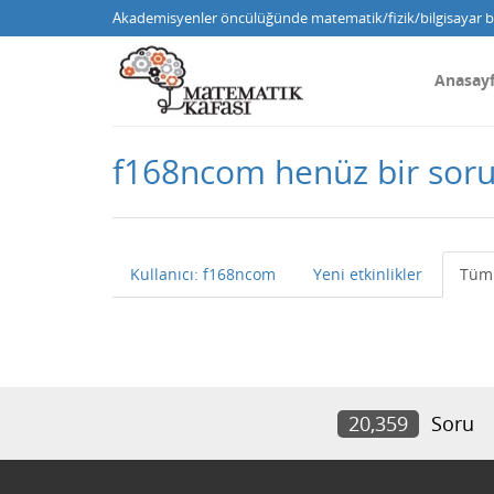
Akademisyenler öncülüğünde matematik/fizik/bilgisayar bi
Anasay
f168ncom henüz bir sor
Kullanıcı: f168ncom
Yeni etkinlikler
Tüm 
20,359
Soru