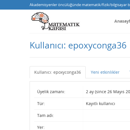
Akademisyenler öncülüğünde matematik/fizik/bilgisayar bi
Anasay
Kullanıcı: epoxyconga36
Kullanıcı: epoxyconga36
Yeni etkinlikler
Üyelik zamanı:
2 ay (since 26 Mayıs 2
Tür:
Kayıtlı kullanıcı
Tam adı:
Yer: