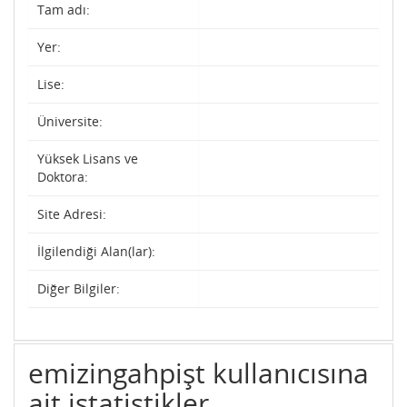
Tam adı:
Yer:
Lise:
Üniversite:
Yüksek Lisans ve
Doktora:
Site Adresi:
İlgilendiği Alan(lar):
Diğer Bilgiler:
emizingahpişt kullanıcısına
ait istatistikler