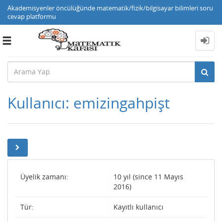
Akademisyenler öncülüğünde matematik/fizik/bilgisayar bilimleri soru
cevap platformu
Toggle
navigation
Kullanıcı: emizingahpişt
Üyelik zamanı:
10 yıl (since 11 Mayıs
2016)
Tür:
Kayıtlı kullanıcı