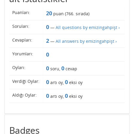
Puanları:
20
puan (
766
. sırada)
Soruları:
0
—
All questions by emizingahpişt ›
Cevapları:
2
—
All answers by emizingahpişt ›
Yorumları:
0
Oyları:
0
0
soru,
cevap
Verdiği Oylar:
0
0
artı oy,
eksi oy
Aldığı Oylar:
0
0
artı oy,
eksi oy
Badges