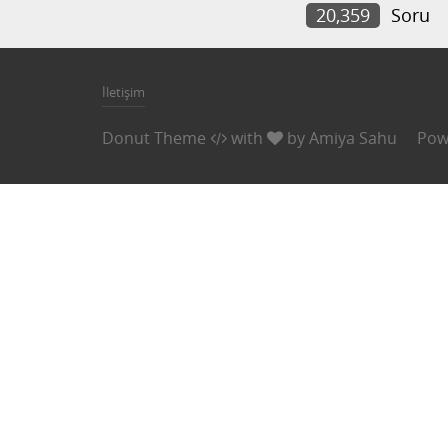
20,359
Soru
İletişim
Donut Theme
with
by
Amiya Sahu
Pow