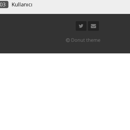
403
Kullanıcı
Donut theme