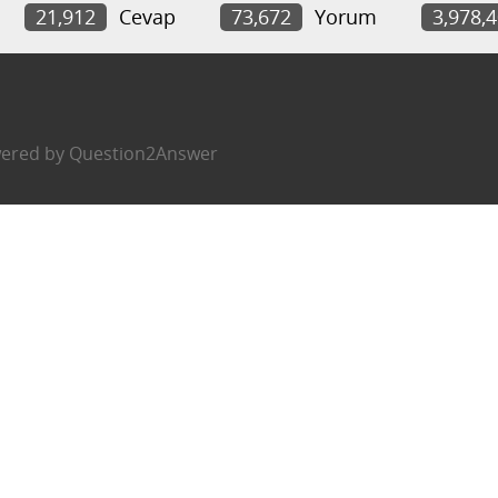
21,912
Cevap
73,672
Yorum
3,978,
ered by
Question2Answer