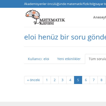
Akademisyenler öncülüğünde matematik/fizik/bilgisayar bi
Anasay
eloi henüz bir soru gön
Kullanıcı: eloi
Yeni etkinlikler
Tüm sorul
« önceki
1
2
3
4
5
6
7
8