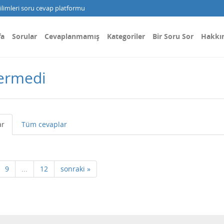
limleri soru cevap platformu
fa
Sorular
Cevaplanmamış
Kategoriler
Bir Soru Sor
Hakkı
dermedi
ar
Tüm cevaplar
9
...
12
sonraki »