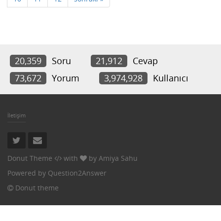
20,359
Soru
21,912
Cevap
73,672
Yorum
3,974,928
Kullanıcı
İletişim
Donut Theme
with
by
Amiya Sahu
Powered by
Question2Answer
Donut theme