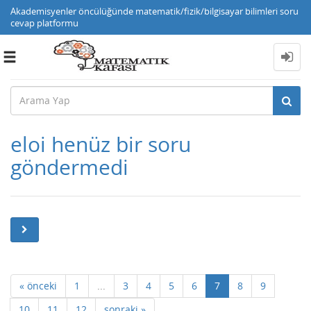
Akademisyenler öncülüğünde matematik/fizik/bilgisayar bilimleri soru
cevap platformu
Toggle
navigation
eloi henüz bir soru
göndermedi
« önceki
1
...
3
4
5
6
7
8
9
10
11
12
sonraki »