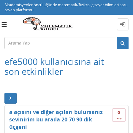
Akademisyenler öncülüğünde matematik/fizik/bilgisayar bilimleri soru
cevap platformu
Toggle
navigation
efe5000 kullanıcısına ait
son etkinlikler
a açısını ve diğer açıları bulursanız
0
sevinirim bu arada 20 70 90 dik
cevap
üçgeni