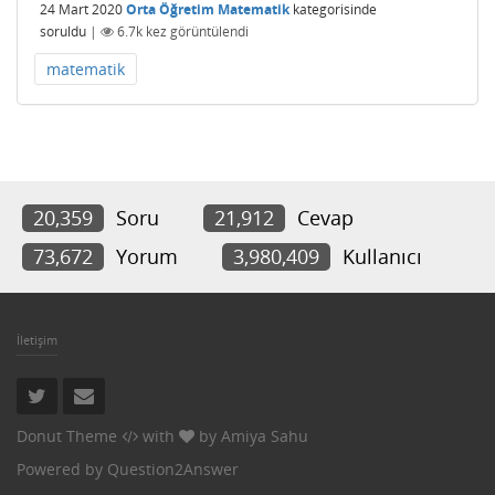
24 Mart 2020
Orta Öğretim Matematik
kategorisinde
soruldu
|
6.7k
kez görüntülendi
matematik
20,359
Soru
21,912
Cevap
73,672
Yorum
3,980,409
Kullanıcı
İletişim
Donut Theme
with
by
Amiya Sahu
Powered by
Question2Answer